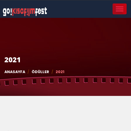
TOGGL
NAVIG
2021
ANASAYFA
ÖDÜLLER
2021