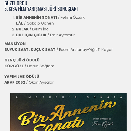
GÜZEL ORDU
5. KISA FİLM YARIŞMASI JÜRİ SONUÇLARI
BİR ANNENİN SONATI
/ Fehmi Öztürk
LÂL
/ Gökalp Gönen
BULAK
/ Evrim İnci
BUZ İÇİN ÇIĞLIK
/ Emir Aytemür
MANSİYON
BÜYÜK SAAT, KÜÇÜK SAAT
/ Ecem Arslanay-Yiğit T. Kaçar
GENÇ JÜRİ ÖDÜLÜ
KÖRGÖZE
/ Harun Sağlam
YAPIM LAB ÖDÜLÜ
ARAF 2052
/ Okan Aysalar