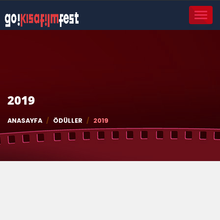
TOGGL
NAVIG
2019
ANASAYFA
ÖDÜLLER
2019