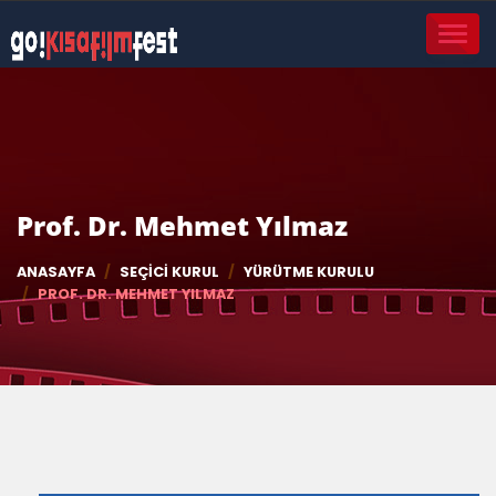
TOGGL
NAVIG
Prof. Dr. Mehmet Yılmaz
ANASAYFA
SEÇICI KURUL
YÜRÜTME KURULU
PROF. DR. MEHMET YILMAZ