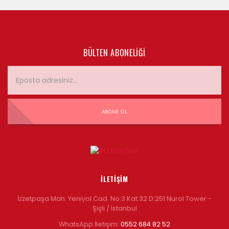
BÜLTEN ABONELIĞI
ABONE OL
İLETIŞIM
İzzetpaşa Mah. Yeniyol Cad. No:3 Kat:32 D:251 Nurol Tower -
Şişli / İstanbul
WhatsApp İletişim:
0552 684 82 52